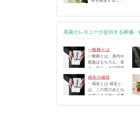
体を搬送するこ...
美園セレモニーが提供する葬儀・
一般葬とは
一般葬とは、身内や
親族はもちろん、友
人・知人・会社関係
者など故人様...
引の
戒名の値段
・戒名とは 戒名と
は、この世のあと仏
の道に入る時に必要
になる名前で...
寺の