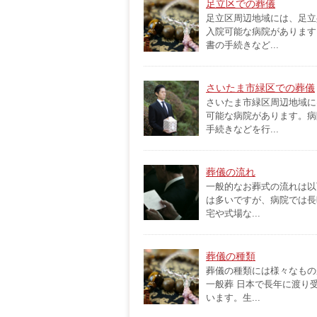
足立区での葬儀
足立区周辺地域には、足立
入院可能な病院があります
書の手続きなど...
さいたま市緑区での葬儀
さいたま市緑区周辺地域に
可能な病院があります。病
手続きなどを行...
葬儀の流れ
一般的なお葬式の流れは以
は多いですが、病院では長
宅や式場な...
葬儀の種類
葬儀の種類には様々なもの
一般葬 日本で長年に渡り
います。生...