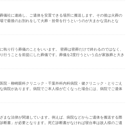
葬儀社に連絡し、ご遺体を安置できる場所に搬送します。その後は火葬の
場で最後のお別れをして火葬・拾骨を行うというのが大まかな流れとな
に執り行う葬儀のことをいいます。 密葬は密葬だけで終わるのではなく、
り行うことを前提にした葬儀です。葬儀を2度行うという点が家族葬と大き
医院・柳崎眼科クリニック・千葉外科内科病院・健クリニック・とりごえ
な病院があります。病院でご本人様が亡くなった場合には、病院でご遺体
ざまな法律が関連しています。例えば、病院などからご遺体を搬送する際
診断書」が必要となります。死亡診断書がなければ寝台車は故人様のご遺