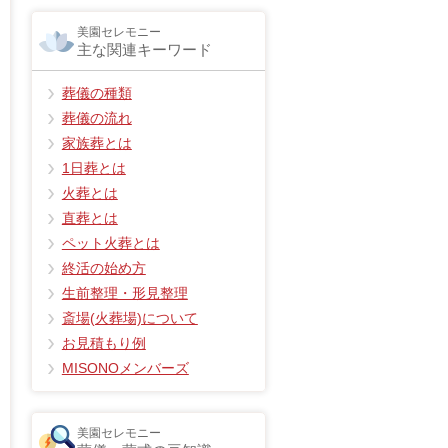
美園セレモニー
主な関連キーワード
葬儀の種類
葬儀の流れ
家族葬とは
1日葬とは
火葬とは
直葬とは
ペット火葬とは
終活の始め方
生前整理・形見整理
斎場(火葬場)について
お見積もり例
MISONOメンバーズ
美園セレモニー