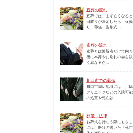
直葬の流れ
直葬では、まず亡くなると
日取りが決定したら、火葬
り、葬儀・告別式...
密葬の流れ
密葬とは近親者だけで内々
後に本葬やお別れの会を執
く異なる点...
川口市での葬儀
川口市周辺地域には、川嶋
クリニックなどの入院可能
の処置や死亡診...
葬儀 法律
お葬式を行なう際にもさま
には、医師の書いた「死亡