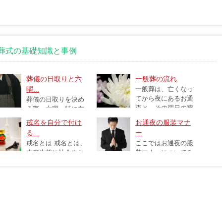
葬式の基礎知識と事例
葬儀の日取りと六
一般葬の流れ
曜...
一般葬は、亡くなっ
てから夜にあるお通
葬儀の日取りを決め
夜と、その翌日の葬
る際、六曜、特に友
儀・告別式と...
日を気にする方は少なくあ...
戒名を自分で付け
お通夜の服装マナ
る...
ー
戒名とは 戒名とは、
ここではお通夜の服
本来生前に社会やお
装マナーについてみ
信仰に貢献し...
ていきます。 まずお通夜とは...