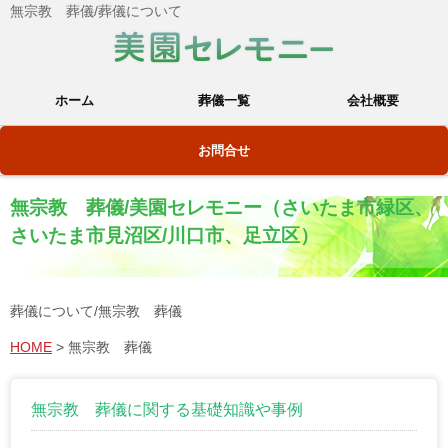
無宗教 葬儀/葬儀について
ホーム
葬儀一覧
会社概要
お問合せ
無宗教 葬儀/美園セレモニー（さいたま市緑区、
さいたま市見沼区/川口市、足立区）
葬儀について/無宗教 葬儀
HOME
>
無宗教 葬儀
無宗教 葬儀に関する基礎知識や事例