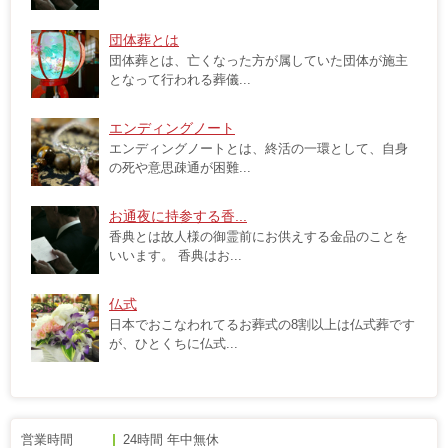
団体葬とは
団体葬とは、亡くなった方が属していた団体が施主
となって行われる葬儀...
エンディングノート
エンディングノートとは、終活の一環として、自身
の死や意思疎通が困難...
お通夜に持参する香...
香典とは故人様の御霊前にお供えする金品のことを
いいます。 香典はお...
仏式
日本でおこなわれてるお葬式の8割以上は仏式葬です
が、ひとくちに仏式...
営業時間
24時間 年中無休