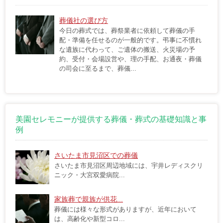
葬儀社の選び方
今日の葬式では、葬祭業者に依頼して葬儀の手
配・準備を任せるのが一般的です。弔事に不慣れ
な遺族に代わって、ご遺体の搬送、火災場の予
約、受付・会場設営や、理の手配、お通夜・葬儀
の司会に至るまで、葬儀...
美園セレモニーが提供する葬儀・葬式の基礎知識と事
例
さいたま市見沼区での葬儀
さいたま市見沼区周辺地域には、宇井レディスクリ
ニック・大宮双愛病院...
家族葬で親族が供花...
葬儀には様々な形式がありますが、近年において
は、高齢化や新型コロ...