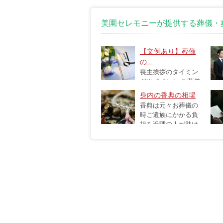
美園セレモニーが提供する葬儀・
【文例あり】葬儀
の...
喪主挨拶のタイミン
グやポイント ご葬儀
の際には、節目ご...
ダ
身内の香典の相場
ね。.
香典は元々お葬儀の
時ご遺族にかかる負
担を近隣の人が助け
るという目的...
だき