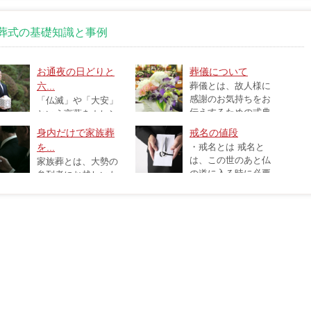
葬式の基礎知識と事例
お通夜の日どりと
葬儀について
六...
葬儀とは、故人様に
感謝のお気持ちをお
「仏滅」や「大安」
伝えするための式典
という言葉をカレン
です。 ご参...
ーなどでよく見かけますよ
身内だけで家族葬
戒名の値段
..
を...
・戒名とは 戒名と
は、この世のあと仏
家族葬とは、大勢の
の道に入る時に必要
参列者にお越しいた
になる名前で...
大きな規模で葬儀を執り行...