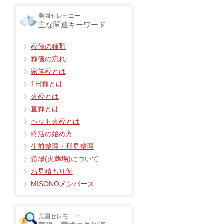
美園セレモニー
主な関連キーワード
葬儀の種類
葬儀の流れ
家族葬とは
1日葬とは
火葬とは
直葬とは
ペット火葬とは
終活の始め方
生前整理・形見整理
斎場(火葬場)について
お見積もり例
MISONOメンバーズ
美園セレモニー